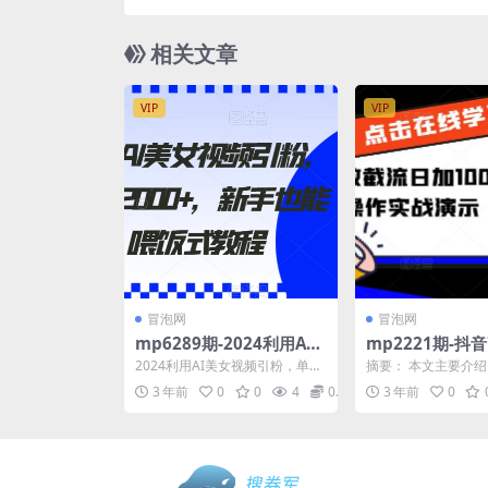
无脑搬运，日入500+【揭秘】(揭秘mp2
影视推广搬运项目小白也能日入
相关文章
VIP
VIP
冒泡网
冒泡网
mp6289期-2024利用AI
mp2221期-抖
美女视频引粉，单号日引2
日加100+精准
2024利用AI美女视频引粉，单号
摘要： 本文主要介
000+，新手也能干，喂饭
作实战演示【揭
日引2000+，新手也能干，喂饭
截流日加100+精准
3 年前
0
0
4
0.99
3 年前
0
式教程【揭秘】...
实战演示。课程内容..
式教程
粉丝增长秘籍高
加100+精准粉实