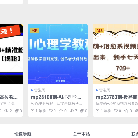
598期-
程，保证你能学会如何制作视频（教程+插件）
500+)
(详细解析抖音高清60帧视频制作技巧)
VIP
VIP
冒泡网
冒泡网
音高效截流
mp28108期-AI心理学教
mp23763期-反差
粉，详细操
程，从零基础教学直到变
系视频只要3步即可
绍了抖音高效
AI心理学教程，从零基础教学直
反差萌+治愈系视频只要3
秘】(抖音
现，创作者伙伴计划收益
来，新手七天起号日
粉的详细操作
到变现，创作者伙伴计划收益 课
做出来，新手七天起号日
0
2
0.99
1 年前
0
0
7
0.99
1 年前
0
0
.
程内容： zuoge...
项目介绍： 当前短视...
效截流日
战指南)
快速导航
关于本站
联