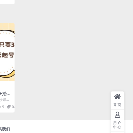
萌+治愈
做出
步即可
产7张
产7张
首页
9
0.99
用户
中心
系我们