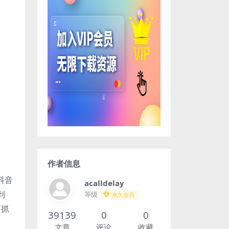
作者信息
抖音
acalldelay
到
等级
永久会员
要抓
39139
0
0
文章
评论
收藏