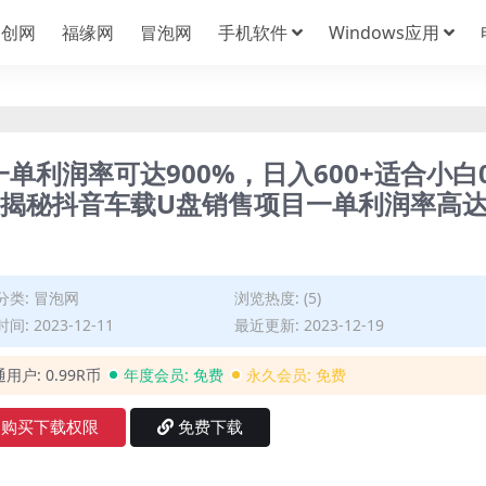
中创网
福缘网
冒泡网
手机软件
Windows应用
一单利润率可达900%，日入600+适合小白
(揭秘抖音车载U盘销售项目一单利润率高
分类:
冒泡网
浏览热度: (5)
间: 2023-12-11
最近更新: 2023-12-19
通用户:
0.99R币
年度会员:
免费
永久会员:
免费
购买下载权限
免费下载