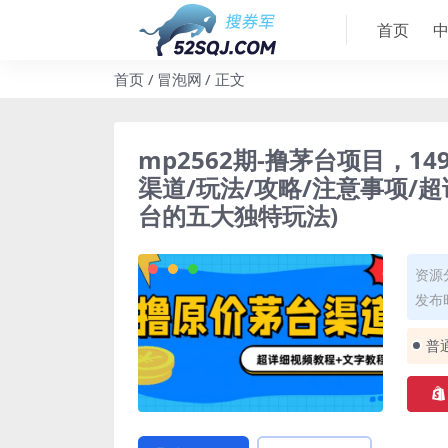
首页
首页
冒泡网
正文
mp2562期-撸茅台项目，
渠道/玩法/攻略/注意事项/超
台的五大独特玩法)
资源
发布时
普