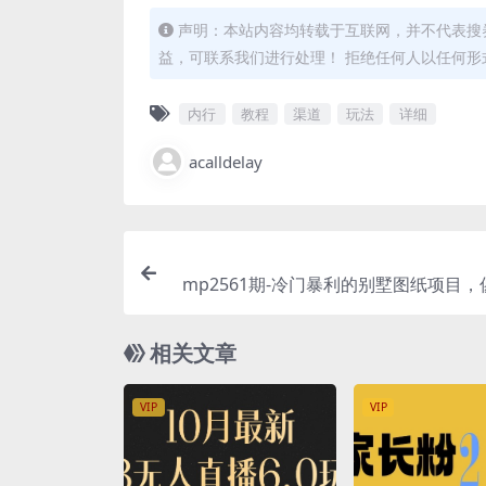
声明：本站内容均转载于互联网，并不代表搜券
益，可联系我们进行处理！ 拒绝任何人以任何
内行
教程
渠道
玩法
详细
acalldelay
mp2561期-冷门暴利的别墅图纸项目
作，一部手机日入500+【揭秘】(揭秘冷
别墅图纸项目，一部手机轻松日入
相关文章
VIP
VIP