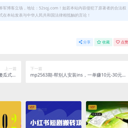
军博客立场，地址：52sqj.com！如若本站内容侵犯了原著者的合法权
形式在本站发表与中华人民共和国法律相抵触的言论！
分享
收藏
点赞
上一篇
下一篇
，傻瓜式操
mp2563期-帮别人安装ins，一单赚10元-30元不
门暴利的
等，可以日入千元（当天见收益）【揭秘】(揭秘
500+)
利用Instagram安装教程实现日入千元的赚钱方
法)
VIP
VIP