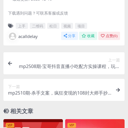
下载遇到问题？可联系客服或反馈
上手
二维码
松日
视频
项目
acalldelay
分享
收藏
点赞(
0
)
上一篇
mp2508期-宝哥抖音直播小吃配方实操课程，玩法
日赚1000+【揭秘】(宝哥抖音直播小吃配方实操课
程揭秘日赚1000+的三大策略)
下一篇
mp2510期-杀手文案，疯狂变现的108封大师手抄
赚钱信，掌握轻松收钱的文案密码【文档非视频】
(“杀手文案”揭秘轻松收钱的文案密码)
相关文章
VIP
VIP