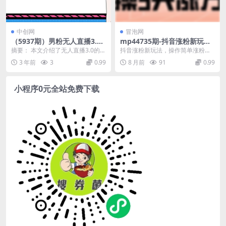
中创网
冒泡网
（5937期）男粉无人直播3.0
mp44735期-抖音涨粉新玩
私域变现日产1000+，零基础
法，操作简单涨粉快，实操3
摘要： 本文介绍了无人直播3.0的玩
抖音涨粉新玩法，操作简单涨粉
小白上手简单，适合个人或工
天涨万粉
法，这是继无人直播2.0之后的升级
快，实操3天涨万粉 项目介绍： 今
3 年前
3
0.99
8 月前
91
0.99
作室(探索男粉无人直播3.0私
版本。该版...
天分享一个抖音涨粉...
域变现日产1000+的新方法)
小程序0元全站免费下载