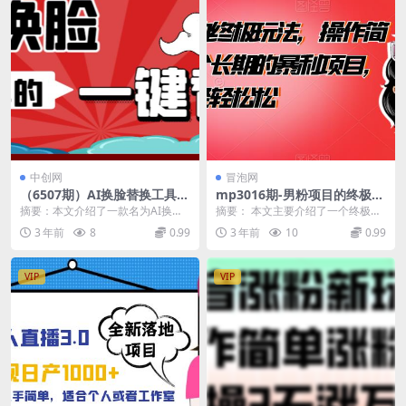
中创网
冒泡网
（6507期）AI换脸替换工具离
mp3016期-男粉项目的终极玩
线版V1.2+保姆级视频教程
法，操作简单，是一个长期的
摘要：本文介绍了一款名为AI换脸
摘要： 本文主要介绍了一个终极版
（一键操作，小白一看就会）
暴利项目，一天几百轻轻松松
替换工具离线版V1.2的保姆级视频
的男粉项目，该项目经过作者的优
3 年前
8
0.99
3 年前
10
0.99
【揭秘】(揭秘男粉项目的终极
教程。该软件能...
化和打磨，操作简单...
玩法简单操作，长期暴利)
VIP
VIP