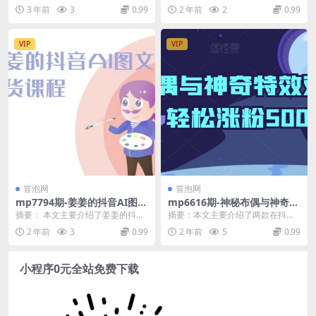
开始学习AI 拥抱未来 拥抱AI
人工智能2.0：每个人的人工智能...
理教学的实操沉淀方法。课程内容
3 年前
3
0.99
2 年前
2
0.99
(“AI人工智能2.0每个人的人工
涵盖了酒店出租率订...
智能课”——引领你拥抱未来，
掌握AI思维)
VIP
VIP
冒泡网
冒泡网
mp7794期-姜姜的抖音AI图文
mp6616期-神秘布偶与神奇特
带货课程-姜姜抖音2024
效双剑合璧，轻松涨粉5000+
摘要： 本文主要介绍了姜姜的抖音
摘要：本文主要介绍了两款在抖音
AI图文带货课程-姜姜抖音2024的内
上快速涨粉的秘密武器——猪头特
2 年前
3
0.99
2 年前
5
0.99
容。课程内...
效和布偶玩具。作者详...
小程序0元全站免费下载