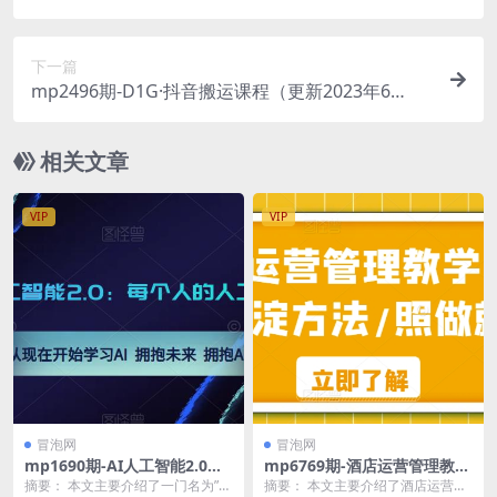
199元*100套可复制爆款案例(拼多多爆款打造特训
营199元解锁100套可复制爆款案例)
下一篇
mp2496期-D1G·抖音搬运课程（更新2023年6
月），操作简单，一部手机就可以操作，不用露脸
(操作简单，一部手机就可以操作，不用露脸)
相关文章
VIP
VIP
冒泡网
冒泡网
mp1690期-AI人工智能2.0：
mp6769期-酒店运营管理教
每个人的人工智能课：从现在
学，实操沉淀方法/照做就好
摘要： 本文主要介绍了一门名为”AI
摘要： 本文主要介绍了酒店运营管