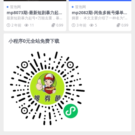
冒泡网
冒泡网
mp8073期-最新短剧暴力起号
mp2082期-闲鱼多账号爆单玩
+万能去重，暴力变现，全程
法，无货源电商全流程，超简
最新短剧暴力起号+万能去重，暴力
摘要： 本文主要介绍了一种名为“闲
干货
单的0门槛变现项目【揭秘】
变现，全程干货【揭秘】 项目内
鱼多账号爆单玩法”的无货源电商全
2 年前
11
0.99
3 年前
5
0.99
(揭秘无货源电商全流程，轻松
容： 3想长期做就...
流程，这是一种...
实现闲鱼多账号爆单)
小程序0元全站免费下载