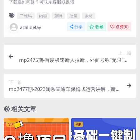
下载遇到问题？可联系客服或反馈
二维码
内容
剪辑
批量
素材
acalldelay
分享
收藏
点赞(
0
)
上一篇
mp2475期-百度极速新人拉新，外面号称“无限”撸6
8红包的项目解析【详细视频教程+文字步骤】(副标
题百度极速新人拉新看似无限的68红包，实则信息
下一篇
差的项目解析)
mp2477期-2023淘系直通车保姆式运营讲解，新手
如何从0快速成长实战操作，新手多方位全能教学(2
023淘系直通车保姆式运营讲解新手全方位提升直
相关文章
通车运营能力)
VIP
VIP