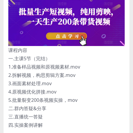
课程内容
一.主课5节（完结）
1.准备样品视频和原视频素材.mov
2.拆解视频，构思剪辑方案.mov
3.画面素材处理.mov
4.原视频优化拼接.mov
5.批量裂变200条视频实操，mov
二.群内答疑&分享
三.直播统一答疑
四.实操案例讲解