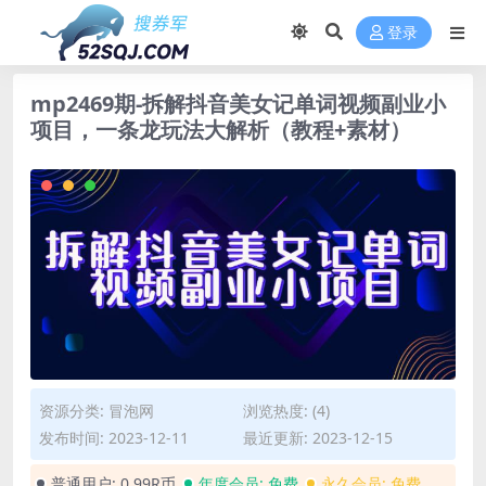
登录
mp2469期-拆解抖音美女记单词视频副业小
项目，一条龙玩法大解析（教程+素材）
资源分类:
冒泡网
浏览热度: (4)
发布时间: 2023-12-11
最近更新: 2023-12-15
普通用户:
0.99R币
年度会员:
免费
永久会员:
免费