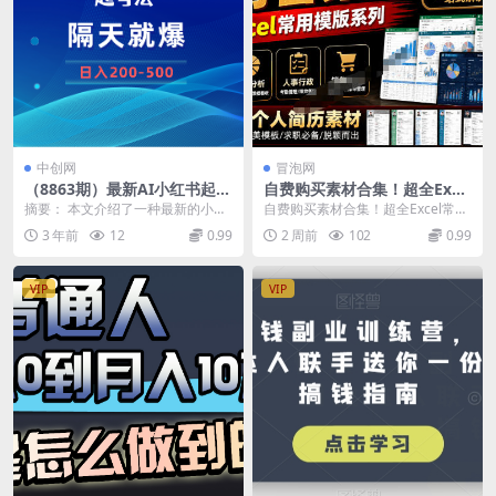
中创网
冒泡网
（8863期）最新AI小红书起号
自费购买素材合集！超全Exce
法，隔天就爆无脑操作，一张
l常用模版系列，分类清晰，共
摘要： 本文介绍了一种最新的小红
自费购买素材合集！超全Excel常用
图片日入200-500
9000+套excel模型合集+个人
书AI起号法，该方法利用AI小程序
模版系列，分类清晰，共9000+套e
3 年前
12
0.99
2 周前
102
0.99
简历素材
一键生成作品，...
xcel...
VIP
VIP