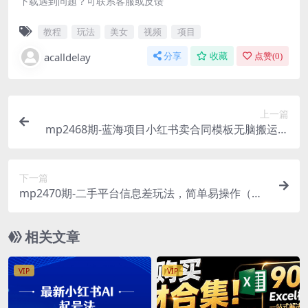
下载遇到问题？可联系客服或反馈
教程
玩法
美女
视频
项目
acalldelay
分享
收藏
点赞(
0
)
上一篇
mp2468期-蓝海项目小红书卖合同模板无脑搬运一
部手机日入500+（教程+4000份模板）【揭秘】(揭
秘小红书卖合同模板项目一部手机日入500+的简单
下一篇
方法)
mp2470期-二手平台信息差玩法，简单易操作（资
料已打包）(“掌握二手平台信息差玩法，轻松实现
盈利”)
相关文章
VIP
VIP