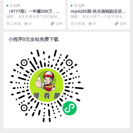
中创网
冒泡网
（9717期）一年赚200万，闷
mp4285期-快乐搞钱副业训练
声发财的小生意！
营，12位副业达人联手送你一
摘要： 本文作者分享了自己如何从
摘要： 本文介绍了一个名为”快乐搞
份快乐搞钱指南(“快乐搞钱副
一名普通上班族转变为通过网络赚
钱副业训练营”的课程，...
2 年前
4
0.99
3 年前
8
0.99
业训练营12位副业达人联手打
钱的经历。最初，作...
造的快乐赚钱指南”)
小程序0元全站免费下载