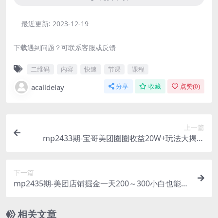
最近更新:
2023-12-19
下载遇到问题？可联系客服或反馈
二维码
内容
快速
节课
课程
acalldelay
分享
收藏
点赞(
0
)
上一篇
mp2433期-宝哥美团圈圈收益20W+玩法大揭秘
（图文教程）(深度解析美团圈圈从基本介绍到变现
策略)
下一篇
mp2435期-美团店铺掘金一天200～300小白也能轻
松过万零门槛没有任何限制【仅揭秘】(美团店铺掘
金秘籍小白也能轻松过万，无需任何经验)
相关文章