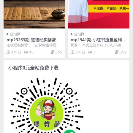
冒泡网
冒泡网
mp23263期-道德经实修营，
mp1941期-小红书流量盈利系
一起探索道德经的深邃智慧
统（第二期急速版），不出
道德经实修营，一起探索道德经的
摘要： 本文主要介绍了小红书流量
境，不露脸，轻松把流量变成
深邃智慧 课程内容： 《道德经实修
盈利系统（第二期急速版）的相关
1 年前
18
0.99
3 年前
3
0.99
米(“小红书流量盈利系统轻松
营》第一章,mp...
内容。该系统以小红...
把流量变成米的秘密武器”)
小程序0元全站免费下载