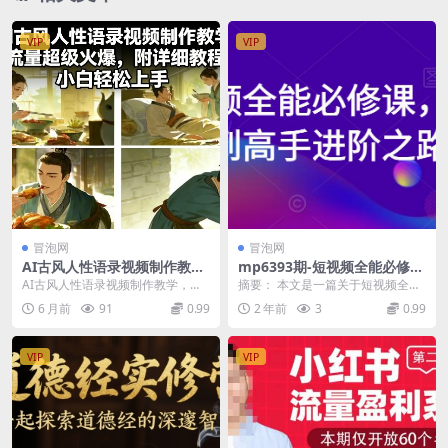
VIP
VIP
冒泡网
冒泡网
AI古风人性语录视频制作教
mp6393期-短视频全能必修
学，流量超级火爆，附详细教
课，小白到高手进阶之路
AI古风人性语录视频制作教学，流
摘要： 本文是一篇关于短视频全能
程，小白轻松上手
量超级火爆，附详细教程，小白轻
必修课的文章，旨在帮助读者从小
6 月前
91
0.99
2 年前
3
0.99
松上手 这类视频播...
白逐步进阶到高手。...
VIP
VIP