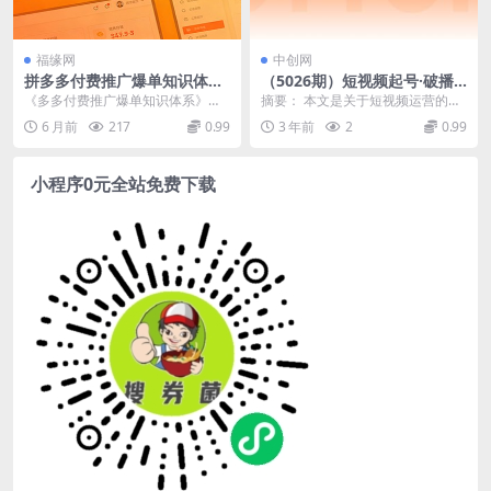
福缘网
中创网
拼多多付费推广爆单知识体系
（5026期）短视频起号·破播
课，快速掌握付费引流核心
放实战运营课，用通俗易懂大
《多多付费推广爆单知识体系》是
摘要： 本文是关于短视频运营的实
白话带你玩转短视频(短视频运
一套专注拼多多付费投放的实战课
战课程，旨在通过通俗易懂的方式
6 月前
217
0.99
3 年前
2
0.99
营实战课程从入门到精通，助
程，以直通车为核心，...
帮助读者掌握短视频...
你打造爆款作品)
小程序0元全站免费下载