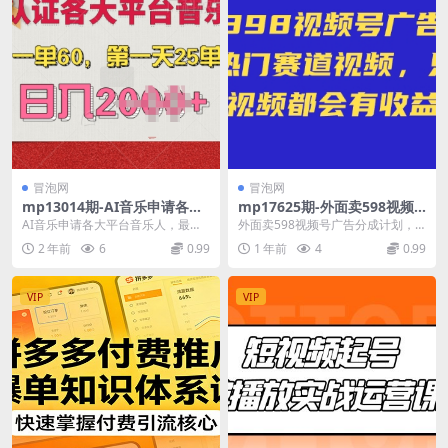
冒泡网
冒泡网
mp13014期-AI音乐申请各大
mp17625期-外面卖598视频
平台音乐人，最详细的教材，
号广告分成计划，不直播 不卖
AI音乐申请各大平台音乐人，最详
外面卖598视频号广告分成计划，
一单60.第一天25单，日入多
货 不露脸，只要去发视频都会
细的教材，一单60.第一天25单，日
不直播 不卖货 不露脸，只要去发视
2 年前
6
0.99
1 年前
4
0.99
张
有收益
入多张【揭秘...
频都会有收益 ...
VIP
VIP