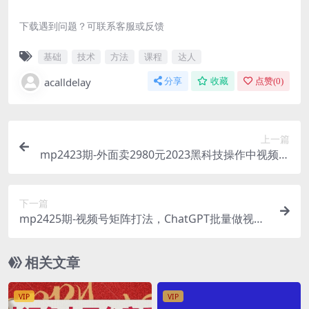
下载遇到问题？可联系客服或反馈
基础
技术
方法
课程
达人
acalldelay
分享
收藏
点赞(
0
)
上一篇
mp2423期-外面卖2980元2023黑科技操作中视频撸
收益，听话照做小白日入300+(揭秘2023黑科技操
作，小白也能日入300+)
下一篇
mp2425期-视频号矩阵打法，ChatGPT批量做视
频，引流+带货+直播3大核心玩法！
相关文章
VIP
VIP