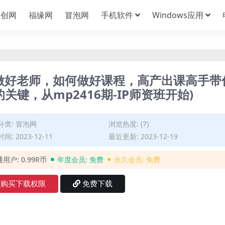
中创网
福缘网
冒泡网
手机软件
Windows应用
如何做好老师，如何做好课程，高产出课高手带
键，从mp2416期-IP师资班开始)
分类:
冒泡网
浏览热度: (7)
间: 2023-12-11
最近更新: 2023-12-19
通用户:
0.99R币
年度会员:
免费
永久会员:
免费
购买下载权限
免费下载