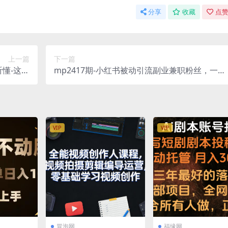
分享
收藏
点赞
上一篇
下一篇
听懂-这些
mp2417期-小红书被动引流副业兼职粉丝，一天
《深度听
轻松30粉【揭秘】(揭秘小红书被动引流策略一
了》——
轻松获得30粉)
导之路)
VIP
VIP
冒泡网
福缘网