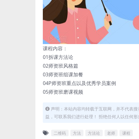
课程内容：
01拆课方法论
02师资班风格篇
03师资班组课加餐
04P师资班重点以及优秀学员案例
05师资班磨课视频
声明：本站内容均转载于互联网，并不代表搜券
益，可联系我们进行处理！ 拒绝任何人以任何
二维码
方法
方法论
老师
课程