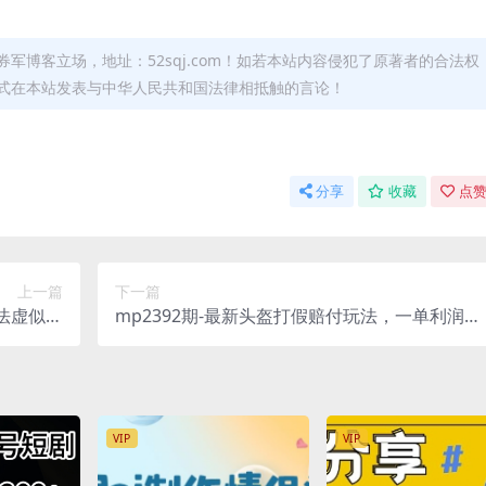
军博客立场，地址：52sqj.com！如若本站内容侵犯了原著者的合法权
形式在本站发表与中华人民共和国法律相抵触的言论！
分享
收藏
点赞
上一篇
下一篇
玩法虚似电
mp2392期-最新头盔打假赔付玩法，一单利润几
(揭秘闲鱼
百+（仅揭秘）(揭秘最新头盔打假赔付玩法，轻
操指南)
松赚取高额利润)
VIP
VIP