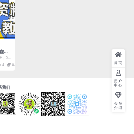
书虚拟
基础2
子，0基
日入3
入3张+
首页
4
0.99
用户
中心
系我们
会员
介绍