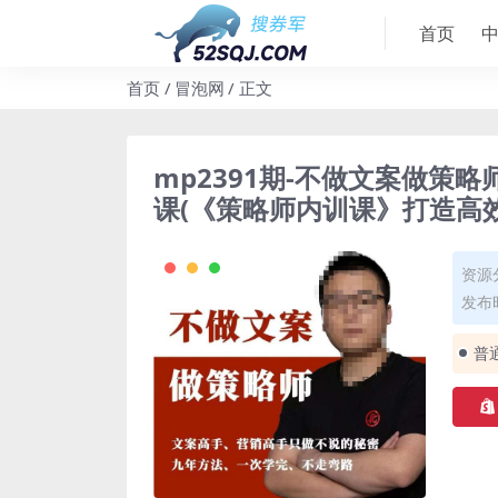
首页
首页
冒泡网
正文
mp2391期-不做文案做策
课(《策略师内训课》打造高
资源
发布时
普