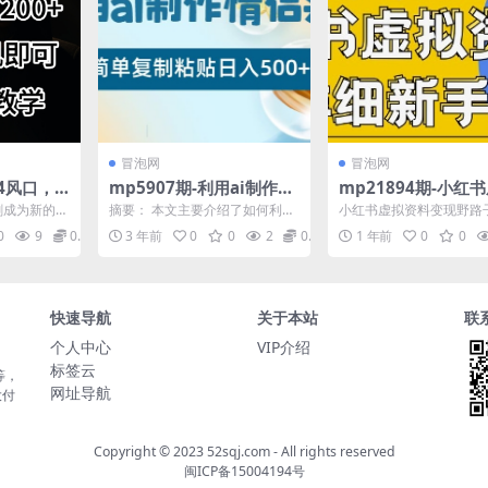
冒泡网
冒泡网
24风口，
mp5907期-利用ai制作情
mp21894期-小红
日入20
侣头像，简单复制粘贴日
资料变现野路子，0
短剧成为新的风
摘要： 本文主要介绍了如何利用
小红书虚拟资料变现野路
可操作，
入500+
0分钟天，新手也能
中。视频号
AI制作情侣头像，并通过抖音等
础20分钟天，新手也能日
0
9
0.99
3 年前
0
0
2
0.99
1 年前
0
0
.
平台进行引流，实现日...
(附资料包) 项目...
张+(附资料包)
快速导航
关于本站
联
个人中心
VIP介绍
标签云
等，
网址导航
大付
Copyright © 2023
52sqj.com
- All rights reserved
闽ICP备15004194号