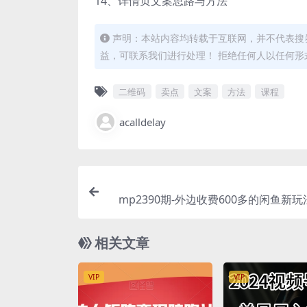
14、详情页文案思路与方法
声明：本站内容均转载于互联网，并不代表搜券
益，可联系我们进行处理！ 拒绝任何人以任何
二维码
卖点
文案
方法
课程
acalldelay
mp2390期-外边收费600多的闲鱼新
商之拼多多助力项目，单号100-300元
新玩法拼多多助力项目实
相关文章
VIP
VIP