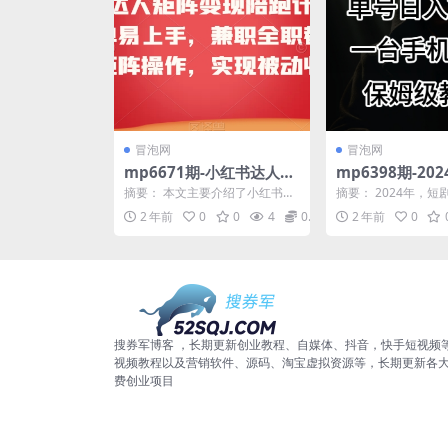
冒泡网
冒泡网
mp6671期-小红书达人矩
mp6398期-20
阵变现陪跑计划第三期，
视频号短剧，单号
摘要： 本文主要介绍了小红书达
摘要： 2024年，
简单易上手，兼职全职都
0+，一台手机即
人矩阵变现陪跑计划第三期，这
口，连星爷都参与其
2 年前
0
0
4
0.99
2 年前
0
是一个简单易上手的项目...
作为一个新的平台，..
行，放大矩阵操作，实现
保姆级教学
被动收益
搜券军博客 ，长期更新创业教程、自媒体、抖音，快手短视频
视频教程以及营销软件、源码、淘宝虚拟资源等，长期更新各
费创业项目