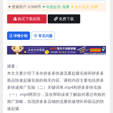
普通用户:
0.99R币
年度会员:
免费
永久会员:
免费
购买下载权限
免费下载
详情介绍
常见问题
摘要：
本文主要介绍了未央拼多多快速流量起爆实操和拼多多
新品快速起爆实操的相关内容。课程内容主要包括拼多
多快速推广实操（二）关键词单.mp4和拼多多快实操
（一）.mp4两部分，旨在帮助读者了解如何通过有效的
推广策略，实现拼多多店铺的流量快速增长和新品的快
速起爆。