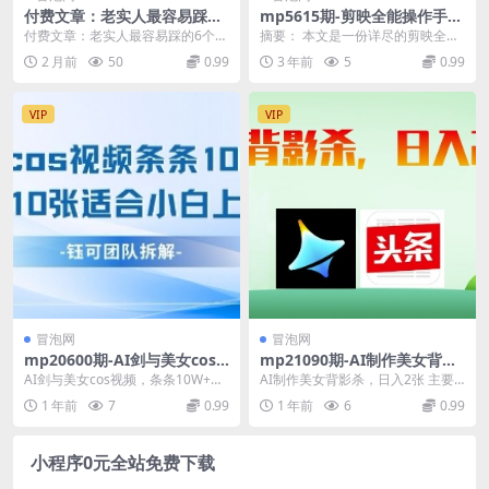
付费文章：老实人最容易踩的
mp5615期-剪映全能操作手
6个天坑
册，全网最全剪映速成教程来
付费文章：老实人最容易踩的6个天
摘要： 本文是一份详尽的剪映全能
了，小白必备！(全面掌握剪映
坑 文章介绍： 老实人往往有着很强
操作手册，涵盖了从基础到进阶的
2 月前
50
0.99
3 年前
5
0.99
技巧，打造专业级影片)
的道德感，他们...
各种剪辑技巧和知识...
VIP
VIP
冒泡网
冒泡网
mp20600期-AI剑与美女cos
mp21090期-AI制作美女背影
视频，条条10W+点赞，当天
杀，日入2张
AI剑与美女cos视频，条条10W+点
AI制作美女背影杀，日入2张 主要
变现多张，适合小白上手的好
赞，当天变现多张，适合小白上手
介绍怎样通过AI制作美女背影图，
1 年前
7
0.99
1 年前
6
0.99
玩法
的好玩法 项...
将背影图搬运到...
小程序0元全站免费下载