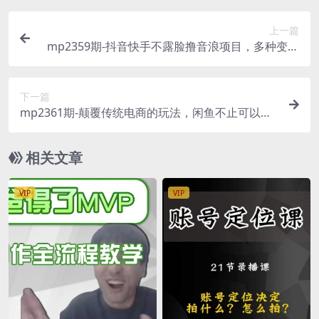
上一篇
mp2359期-抖音快手不露脸撸音浪项目，多种变现
连路（售价998）(抖音快手不露脸撸音浪项目轻松
实现多种变现途径)
下一篇
mp2361期-颠覆传统电商的玩法，闲鱼不止可以卖
货，你绝对意想不到的操作。我靠这个项目年收入2
0W【揭秘】(揭秘闲鱼电商新玩法实现年收入20万
相关文章
元的秘诀)
VIP
VIP