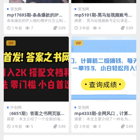
冒泡网
冒泡网
mp17693期-条条爆款的IP人
mp5101期-黑马短视频账号定
物吐槽评分怎么制作，AI画面
位课，账号精准定位，带给您
条条爆款的IP人物吐槽评分怎么制
摘要： 黑马短视频账号定位课是一
替换，声色克隆，全流程教学
最前沿的定位思路(深度解析短
作，AI画面替换，声色克隆，全流
门专门针对短视频创作者的课程，
1 年前
7
0.99
3 年前
4
0.99
视频创作，助您打造爆款账号)
程教学 今天分享...
旨在帮助他们精准定...
VIP
VIP
中创网
冒泡网
（6651期）答案之书网页版，
mp4333期-全网风口，计算机
目入2K，全新玩法 搭配文档
二级搞钱，每天发发图片，一
摘要： 本文介绍了一个全新的项目
摘要： 本文主要介绍了一种名为
和网页(全新解压方式——答案
单19.9，小白轻松月入过万
《答案之书网页版》，该项目以2K
《全网风口，计算机二级搞钱，每
3 年前
5
0.99
3 年前
3
0.99
之书网页版)
【揭秘】(揭秘计算机二级考试
的目入为目标，结...
天发发图片，一单19...
如何成为月入过万的风口项目)