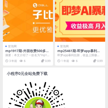
冒泡网
冒泡网
mp1917期-外面收费500多开
mp25461期-即梦app暴利拉
心版zibll子比主题v6.4.1 Wor
新，收益上限极高，月入5位
摘要：本文介绍了一款名为“mp191
即梦app暴利拉新，收益上限极
dPress主题（搭建设备需求：
数，AI风口落地实操项目
7期-外面收费500多开心版zibll子比
高，月入5位数，AI风口落地实操项
3 年前
6
0.99
1 年前
6
0.99
电脑+服务器+域名）
主...
目 项目介绍： ...
小程序0元全站免费下载