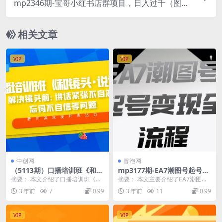
mp2346期-宝哥小红书店群项目，日入过千（图文
教程）【揭秘】(揭秘小红书店群项目低门槛、高收
益的新商机)
相关文章
VIP
VIP
中创网
冒泡网
（5113期）口播培训班《和镜
mp3177期-EA7潮图号起号变
头·说话》 解决镜头前:讲话紧
现全流程，快速起号飞速涨粉
摘要： 本文介绍了口播培训班《和
摘要： 本文主要介绍了EA7潮图号
张不自然 忘词不自信等问题
【揭秘】(揭秘EA7潮图号起号
镜头·说话》的相关内容，旨在解决
起号变现的全流程，包括素材获
3 年前
7
0.99
3 年前
11
0.99
(《和镜头·说话》解决口播九
变现全流程)
镜头前讲话紧张不...
取、图片修复、图片...
大难题，提升表达能力)
VIP
VIP