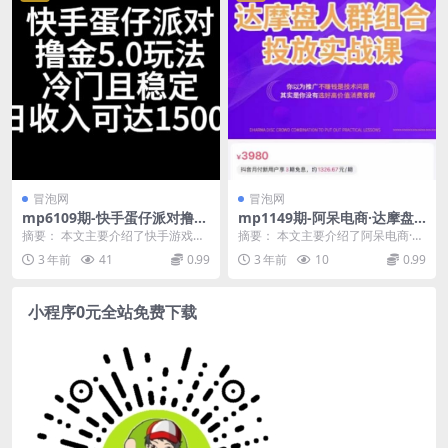
冒泡网
冒泡网
mp6109期-快手蛋仔派对撸金
mp1149期-阿呆电商·达摩盘
5.0玩法，冷门且稳定，单个大
人群组合投放实战课，你以为
摘要： 本文主要介绍了快手游戏合
摘要： 本文主要介绍了阿呆电商·达
号，日收入可达1500+(探索快
推广不赚钱是技术问题，其实
伙人中，蛋仔派对撸金5.0的玩法。
摩盘人群组合投放实战课。课程内
3 年前
41
0.99
3 年前
10
0.99
手游戏合伙人蛋仔派对撸金5.0
是你没有选好高价值消费客群
这是一种冷门且...
容涵盖了DMP人...
玩法详解)
(阿呆电商·达摩盘实战课提升
推广效果，精准锁定高价值消
小程序0元全站免费下载
费客群)