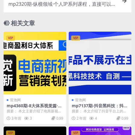
mp2320期-纵横领域·个人IP系列课程，直接可以使
用落地，轻松打造出具有影响力的好IP(纵横领域·个
人IP系列课程一站式解决IP打造难题)
相关文章
VIP
VIP
冒泡网
冒泡网
mp4360期-8大体系视觉篇·视
mp7137期-抖音黑科技：抖音
觉做新，​电商新视觉营销策划
作品不展示在主页中
摘要： 本文主要介绍了电商新视觉
摘要： 本文介绍了抖音平台上的一
系统课(探索电商新视觉营销策
营销策划系统课程的大纲。课程总
项功能，即用户可以发布作品时选
3 年前
3
0.99
2 年前
4
0.99
划系统课程的核心理念与实践
课时数为8节，主要...
择不在个人主页中显...
方法)
VIP
VIP