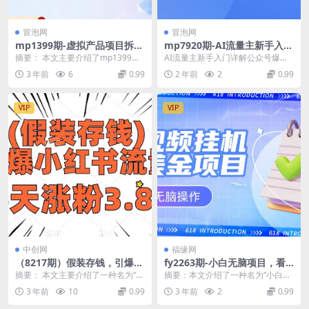
冒泡网
冒泡网
mp1399期-虚拟产品项目拆解
mp7920期-AI流量主新手入门
课，十大类案例拆解分析运营
详解公众号爆文玩法，公众号
摘要： 本文主要介绍了mp1399期-
AI流量主新手入门详解公众号爆文
玩法(深度解析虚拟产品项目的
流量主收益暴涨的秘籍
虚拟产品项目拆解课的内容，课程
玩法，公众号流量主收益暴涨的秘
3 年前
6
0.99
2 年前
2
0.99
运营策略与技巧)
涵盖了十大类...
籍【揭秘】 这是一...
VIP
VIP
中创网
福缘网
（8217期）假装存钱，引爆小
fy2263期-小白无脑项目，看
红书流量， 26天涨粉3.8w，
视频挂机撸美金，观看越久收
摘要： 本文主要介绍了一种名为“假
摘要：本文介绍了一种名为“小白无
作品制作简单，多种变现方式
益越高
装存钱”的存钱模式，该模式在小红
脑项目”的国外短视频任务网站，通
3 年前
10
0.99
3 年前
2
0.99
(探索“假装存钱”新模式，轻松
书上非常火爆，...
过观看视频即可获...
赚取小红书流量与收益)