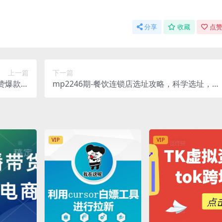
分享
收藏
点赞
上一篇
下一篇
点赞爆款、
mp2246期-餐饮连锁店选址攻略，科学选址，少
文案课等
走弯路(“mp2246期-餐饮连锁店选址攻略从理论
布一站式
到实践的全面指导”)
学习)
VIP
VIP