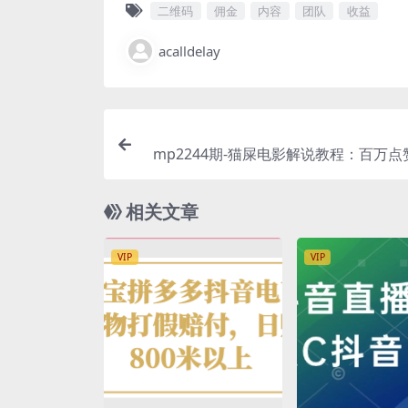
二维码
佣金
内容
团队
收益
acalldelay
mp2244期-猫屎电影解说教程：百万
配音入门、1分钟出字幕PR剪辑、直播
(全面解析猫屎电影解说教程从选材到发
相关文章
VIP
VIP