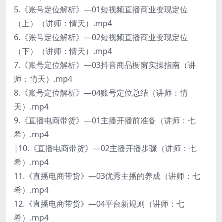
5.《账号定位解析》—01短视频直播商业变现定位
（上）（讲师：情天）.mp4
6.《账号定位解析》—02短视频直播商业变现定位
（下）（讲师：情天）.mp4
7.《账号定位解析》—03抖音商品橱窗实操指南（讲
师：情天）.mp4
8.《账号定位解析》—04账号定位总结（讲师：情
天）.mp4
9.《直播电商带货》—01主播开播前准备（讲师：七
希）.mp4
|10.《直播电商带货》—02主播开播步骤（讲师：七
希）.mp4
11.《直播电商带货》—03优秀主播的养成（讲师：七
希）.mp4
12.《直播电商带货》—04平台新规则（讲师：七
希）.mp4