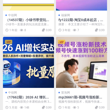
中创网
福缘网
（14537期）小绿书带货玩
fy1222期-淘宝0成本起店，三
法，从赛道、选品、作品多方
方倒流+自媒体玩法，单店一
小绿书一直最多的玩法就是流量主
摘要： 本文主要介绍了一种淘宝0
面拆解，教你如何轻松过万
天利润400+，可矩阵操作(探
收益，其实后来我发现，做好产品
成本起店的玩法，该玩法结合了三
1 年前
8
0.99
3 年前
7
0.99
索淘宝0成本起店新模式三方
的比对，可以在图文下...
方倒流和自媒体运营...
倒流+自媒体玩法)
VIP
VIP
中创网
冒泡网
（17662期）2026 AI 增长实
mp26661期-视频号涨粉新技
战课：3 天直播教你人机协作
术，视频号快速涨到100粉方
一、课程内容简介本课程由全网 30
视频号涨粉新技术，视频号快速涨
+ 流量策略 + 批量原创，提升
法，不伤号，原来视频号涨粉
0 万粉丝 IP「亲爱的安先生」亲
到100粉方法，不伤号，原来视频
5 月前
148
0.99
1 年前
5
0.99
商业竞争力
这么简单
授，3 天 ...
号涨粉这么简单 项...