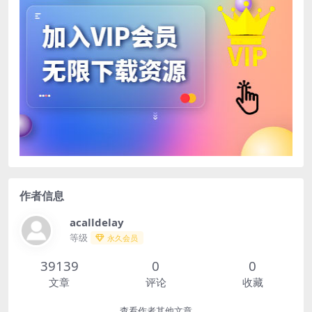
作者信息
acalldelay
等级
永久会员
39139
0
0
文章
评论
收藏
查看作者其他文章