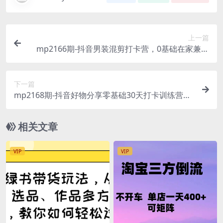
上一篇
mp2166期-抖音男装混剪打卡营，0基础在家兼职
可以做，上手简单(抖音男装混剪打卡营0基础在家
兼职，轻松上手赚取高额分佣)
下一篇
mp2168期-抖音好物分享零基础30天打卡训练营，
抖音好物分享实操课程(全面掌握抖音好物分享技
巧，提升销售业绩)
相关文章
VIP
VIP