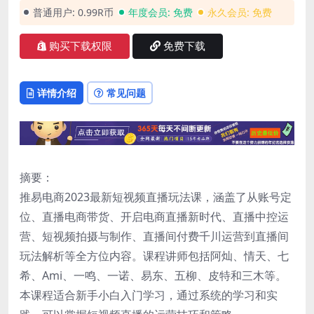
普通用户:
0.99R币
年度会员:
免费
永久会员:
免费
购买下载权限
免费下载
详情介绍
常见问题
摘要：
推易电商2023最新短视频直播玩法课，涵盖了从账号定
位、直播电商带货、开启电商直播新时代、直播中控运
营、短视频拍摄与制作、直播间付费千川运营到直播间
玩法解析等全方位内容。课程讲师包括阿灿、情天、七
希、Ami、一鸣、一诺、易东、五柳、皮特和三木等。
本课程适合新手小白入门学习，通过系统的学习和实