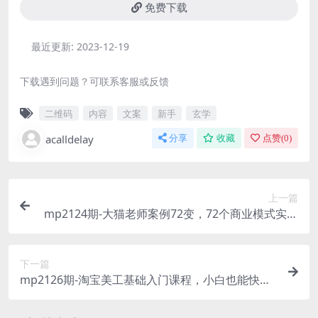
免费下载
最近更新:
2023-12-19
下载遇到问题？可联系客服或反馈
二维码
内容
文案
新手
玄学
acalldelay
分享
收藏
点赞(
0
)
上一篇
mp2124期-大猫老师案例72变，72个商业模式实操
案例，门店盈利照着做(探索72种商业模式从空手套
白狼到跨界打劫，大猫老师带你实战盈利)
下一篇
mp2126期-淘宝美工基础入门课程，小白也能快速
上手(淘宝美工基础入门课程详解)