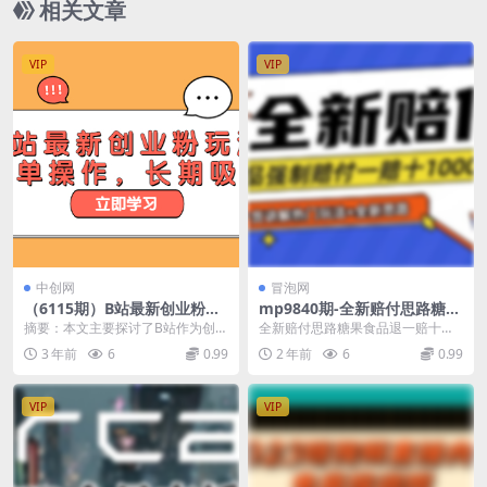
相关文章
VIP
VIP
中创网
冒泡网
（6115期）B站最新创业粉玩
mp9840期-全新赔付思路糖果
法，简单操作，长期吸粉(揭秘
食品退一赔十一单1000起全程
摘要：本文主要探讨了B站作为创业
全新赔付思路糖果食品退一赔十一
B站一个被忽视但具有长期吸
干货【仅揭秘】
粉引流渠道的重要性。尽管B站的流
单1000起全程干货【仅揭秘】 作者
3 年前
6
0.99
2 年前
6
0.99
引力的创业粉引流渠道)
量增长相对较慢，...
声明：本教程仅...
VIP
VIP