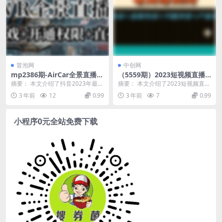
冒泡网
中创网
mp2386期-AirCar全景直播项
（5559期）2023短视频直播
目2023年抖音最新最火直播玩
内容·电商培训班，视频内容
摘要： 本文介绍了抖音2023年最新
摘要： 本文介绍了2023短视频直播
法（兔费游戏+开通VR权限+直
+直播内容+兴趣内容+产品内
的直播玩法——AirCar全景直播项
内容·电商培训班的课程大纲，包括
3 年前
12
0.99
3 年前
7
0.99
播间搭建指导）(探索抖音VR
容(2023短视频直播内容·电商
目。这是...
基础篇、运营...
游戏的无限可能)
培训班从基础到实操，全方位
提升你的电商运营能力)
小程序0元全站免费下载