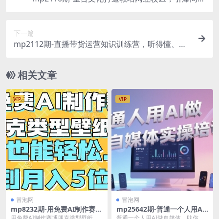
精准招生【四类视频实操模板】(圣合文化推出四类
视频实操模板，助力教培机构打造网红校区并引爆
下一篇
同城精准招生。)
mp2112期-直播带货运营知识训练营，听得懂、用
得上、有效果，教你学会直播带货、主播运营，实
现0-1的飞跃(全面解析直播带货运营知识，助你实
相关文章
现0-1的飞跃)
VIP
VIP
冒泡网
冒泡网
mp8232期-用免费AI制作赛博
mp25642期-普通一个人用AI
朋克类型壁纸，小白轻松上
做自媒体，助你轻松开启AI自
用免费AI制作赛博朋克类型壁纸，
普通一个人用AI做自媒体，助你轻