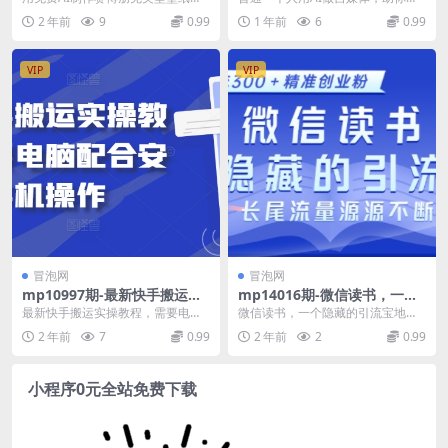
手，达到月入4位数
媒体创作之路
小白轻松上手，达到月入4位数【揭
松开启AI自媒体创作之路 课程介
2 年前
9
0.99
1 年前
6
0.99
秘】 今天给大家...
绍： 带来的“普...
VIP
VIP
冒泡网
冒泡网
mp10997期-最新快手搬运实
mp14016期-微信读书，一个
操教程，需要电脑配合安卓手
隐藏的引流宝地，不为人知的
最新快手搬运实操教程，需要电脑
微信读书，一个隐藏的引流宝地，
机操作
小众打法，日引流300+精准创
配合安卓手机操作 操作过程跟上次
不为人知的小众打法，日引流300
2 年前
7
0.99
2 年前
2
0.99
业粉，长尾流量源源不断
分享的快手手机MT...
+精准创业粉，长尾...
小程序0元全站免费下载