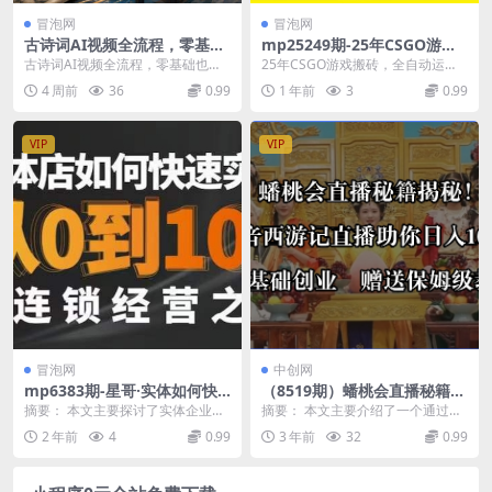
冒泡网
冒泡网
古诗词AI视频全流程，零基础
mp25249期-25年CSGO游戏
也能高效产出国风佳作
搬砖，全自动运行，不需要玩
古诗词AI视频全流程，零基础也能
25年CSGO游戏搬砖，全自动运
游戏，手机操作日入3张(不是
高效产出国风佳作 课程介绍 从诗词
行，不需要玩游戏，手机操作日入3
4 周前
36
0.99
1 年前
3
0.99
汇率搬砖)
文本到唯美成片...
张(不是汇率搬砖...
VIP
VIP
冒泡网
中创网
mp6383期-星哥·实体如何快
（8519期）蟠桃会直播秘籍揭
速实现从0-100的连锁经营之
秘！靠抖音西游记直播日入10
摘要： 本文主要探讨了实体企业如
摘要： 本文主要介绍了一个通过抖
道
00+零基础创业，赠保姆级教
何快速实现从0到100的连锁经营之
音直播《西游记》实现日入1000
2 年前
4
0.99
3 年前
32
0.99
程
道。首先，作者...
+的创业项目。作...