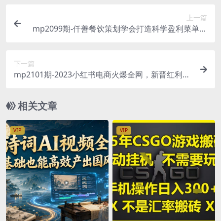
上一篇
mp2099期-仟善餐饮策划学会打造科学盈利菜单，
让顾客更有价值感，让员工工作不劳累，让店铺有
更多利润(“仟善餐饮策划学会”教你如何打造科学盈
下一篇
利菜单)
mp2101期-2023小红书电商火爆全网，新晋红利，
风口项目，单店收益在3000-30000！(探索小红书
电商新晋红利与风口项目解析)
相关文章
VIP
VIP