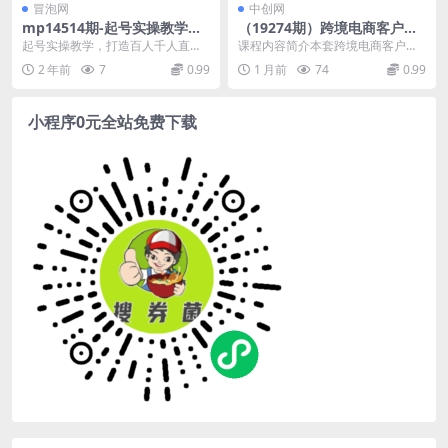
冒泡网
中创网
mp14514期-起号实操教学，
（19274期）跨境电商客户开
打造百人千人直播间教学
发管理全套课·拓客渠道｜询盘
起号实操教学，打造百人千人直播
课程内容简介本套跨境电商客户开
转化｜客户分层复购运营完整
间教学 课程内容： 001.9 1打标签.
发与管理完整课程包含多节音频、
2 年前
7
0.99
1 月前
74
0.99
落地教学
mp4 ...
视频教学内容，系统拆...
小程序0元全站免费下载