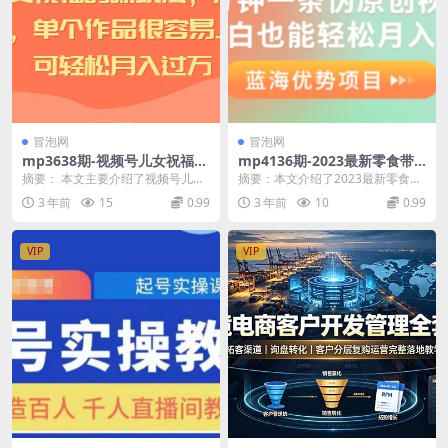
冒泡网
冒泡网
mp3638期-视频号儿女祝福的
mp4136期-2023最新零食带
新玩法，几分钟制作一条视
货新玩法，5分钟一条伪原创
摘要： 本文主要介绍了视频号儿女
摘要：本文介绍了2023最新零食带
频，单个作品很容易上万播
视频，新手小白也能轻松月入
祝福的新玩法，该玩法解决了剪映
货新玩法，通过5分钟一条伪原创视
3 年前
15
0.99
3 年前
10
0.99
放，可轻松月入过万(视频号儿
3000+【揭秘】(2023最新零
配音素材少的问题，...
频的方式，让新...
女祝福新玩法轻松制作高流量
食带货新玩法揭秘，新手小白
视频，实现月入过万)
月入3000+)
VIP
VIP