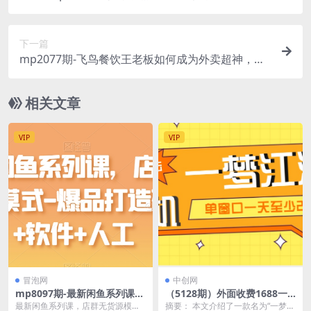
互动游戏【开播教程+对接报白开通直播权限】(202
3年最新最火爆的弹幕互动游戏——胖可争霸)
下一篇
mp2077期-飞鸟餐饮王老板如何成为外卖超神，外
卖月销2000单，营业额超8w+，秘诀其实很简单！
(揭秘飞鸟餐饮王老板的外卖超神之路180种涨单技
相关文章
巧一网打尽！)
VIP
VIP
冒泡网
中创网
mp8097期-最新闲鱼系列课，
（5128期）外面收费1688一
店群无货源模式-爆品打造硬件
梦江湖全自动挂机项目 号称单
最新闲鱼系列课，店群无货源模式-
摘要： 本文介绍了一款名为“一梦江