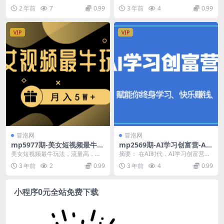
+软件+人工
窗口收益25+【永久脚本+教
爆品打造硬件+软件+人工 课程内
湖”的网易仙侠类搬砖游戏，通过采
2 年前
7
0.99
3 年前
4
0.99
程】(一梦江湖全自动挂机项目
容： 1-1闲鱼...
集物品、草木、...
单窗口收益25+，永久脚本+教
程)
VIP
VIP
冒泡网
冒泡网
mp5977期-美女短视频最牛玩
mp2569期-AI学习创富营-AI
法，流量高，变现快，轻松月
时代，赋能你终身学习、快乐
美女短视频最牛玩法，流量高，变
摘要： 在AI时代，AI学习创富营提
入5W+
赚钱、自动创富(掌握AI技术，
现快，轻松月入5W+【揭秘】 项目
供了一种赋能终身学习、快乐赚钱
3 年前
2
0.99
3 年前
4
0.99
开启你的终身学习、快乐赚钱
介绍：美女视频玩...
和自动创富的方...
和自动创富之旅)
小程序0元全站免费下载