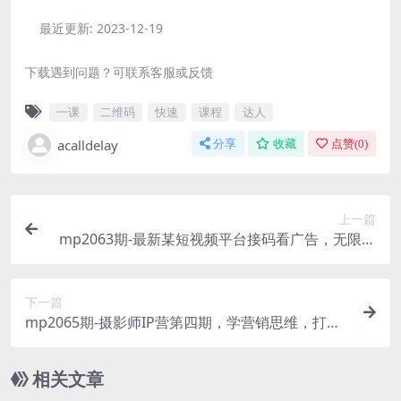
最近更新:
2023-12-19
下载遇到问题？可联系客服或反馈
一课
二维码
快速
课程
达人
acalldelay
分享
收藏
点赞(
0
)
上一篇
mp2063期-最新某短视频平台接码看广告，无限撸
1.3元项目【软件+详细操作教程】(最新短视频平台
接码看广告，无限撸1.3元项目详解)
下一篇
mp2065期-摄影师IP营第四期，学营销思维，打造
个人品牌，帮助摄影师涨粉变现(“摄影师IP营第四期
打造个人品牌，掌握营销技巧，实现摄影事业的飞
相关文章
跃”)