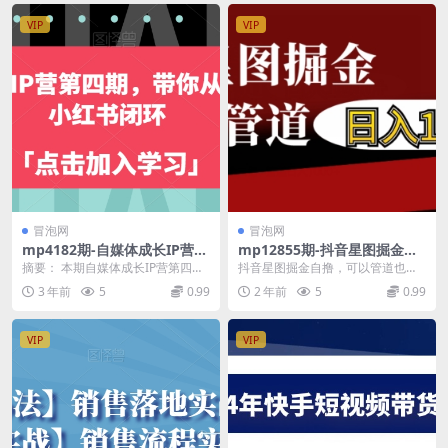
VIP
VIP
冒泡网
冒泡网
mp4182期-自媒体成长IP营第
mp12855期-抖音星图掘金自
四期，带你从0到1跑通小红书
撸，可以管道也可以自营，日
摘要： 本期自媒体成长IP营第四
抖音星图掘金自撸，可以管道也可
闭环(自媒体成长IP营第四期掌
入1k
期，重点介绍了如何从0到1跑通小
以自营，日入1k【揭秘】 抖音星图
3 年前
5
0.99
2 年前
5
0.99
握小红书闭环运营技巧，助力
红书闭环。课程内...
任务计划这个项目...
个人品牌崛起)
VIP
VIP