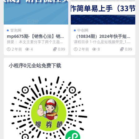
冒泡网
中创网
mp6675期-【销售心法】销售
（10834期）2024年快手短视
落地实战分享+【销售实战】
频带货教程，操作简单易上手
摘要： 本文主要分享了两个主题，
课程目录 1-什么是短视频带货_1.m
销售流程实战分享
（33节课）
分别是【销售心法】销售落地实战
p4 2-短视频带贷案例_1.mp4 3-...
2 年前
4
0.99
2 年前
8
0.99
分享和【销售实战】...
小程序0元全站免费下载