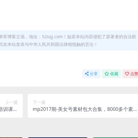
军博客立场，地址：52sqj.com！如若本站内容侵犯了原著者的合法权
形式在本站发表与中华人民共和国法律相抵触的言论！
分享
收藏
点赞
上一篇
下一篇
师培训课，
mp2017期-美女号素材包大合集，8000多个素
5期-谋事
材，一步到位助力男粉号！(“mp2017期-美女号
，打造本
素材包大合集8000+素材，一步到位助力男粉项
新机遇”)
目”)