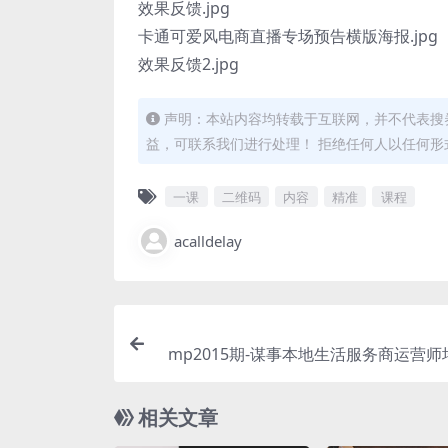
效果反馈.jpg
卡通可爱风电商直播专场预告横版海报.jpg
效果反馈2.jpg
声明：本站内容均转载于互联网，并不代表搜券
益，可联系我们进行处理！ 拒绝任何人以任何
一课
二维码
内容
精准
课程
acalldelay
mp2015期-谋事本地生活服务商运营
0资源0经验一起玩转本地生活(“mp201
本地生活服务商运营师培训课从零开始
相关文章
地生活服务