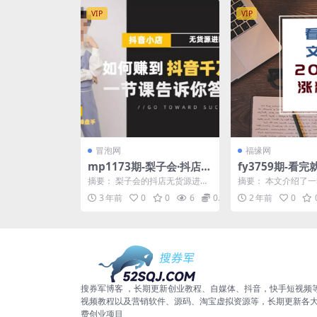
VIP
VIP
冒泡网
福缘网
mp1173期-梨子会·抖店无
fy3759期-看
货源进阶冲刺课，如何赚
文案模板课，20
摘要： 梨子会的抖店无货源进阶
摘要： 本文介绍了一
到抖音千万销售，这套课
板涨粉人设带货（
冲刺课是一门价值6980元的课
课的文案模板课程，
3 年前
0
0
6
0.99
2 年前
0
程，旨在帮助那些想在...
员掌握爆款文案的编写.
程会告诉你答案(掌握抖音
课）
销售秘诀，梨子会抖店无
货源进阶冲刺课助你实现
千万销售目标)
搜券军博客 ，长期更新创业教程、自媒体、抖音，快手短视频
视频教程以及营销软件、源码、淘宝虚拟资源等，长期更新各
费创业项目