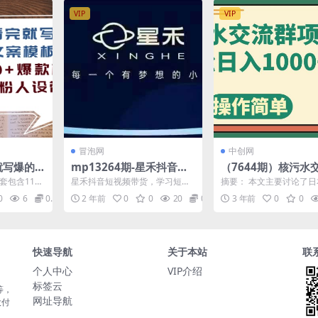
VIP
VIP
冒泡网
中创网
完就写爆的
mp13264期-星禾抖音短
（7644期）核污水
+爆款模
视频带货，学习短视频带
项目，日入1000+(
套包含11节
星禾抖音短视频带货，学习短视
摘要： 本文主要讨论了
11节
货，带你爆单起飞
污水事件，通过短视
旨在帮助学
频带货，带你爆单起飞 可以获得
水事件在网络上引发的广
0
6
0.99
2 年前
0
0
20
0.99
3 年前
0
0
..
什么? >1.爆...
注，特别是中年群体对此的.
社群团购实现日入100
快速导航
关于本站
联
个人中心
VIP介绍
标签云
等，
网址导航
大付