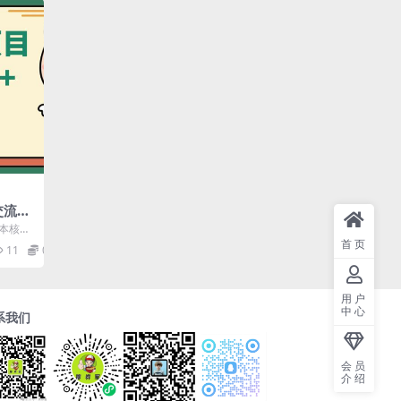
交流群
利用核
日本核污
频和
泛关
首页
11
0.99
..
0+)
用户
中心
系我们
会员
介绍