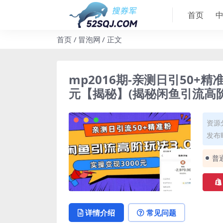
首页
首页
冒泡网
正文
mp2016期-亲测日引50+
元【揭秘】(揭秘闲鱼引流高阶
资源
发布时
普
详情介绍
常见问题