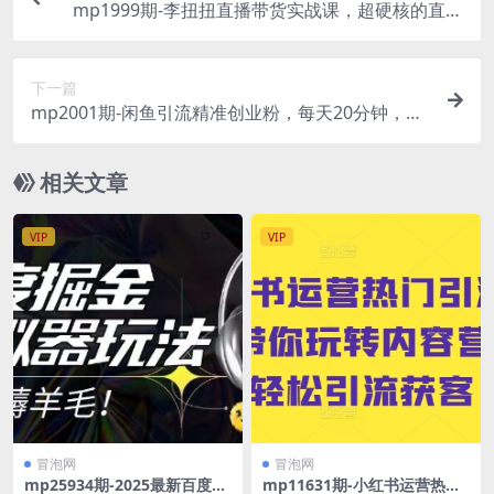
mp1999期-李扭扭直播带货实战课，超硬核的直播
带货课，零粉丝快速引爆抖音直播带货，让普通人
做直播带货更简单(李扭扭直播带货实战课从零到
下一篇
一，轻松掌握抖音直播带货技巧)
mp2001期-闲鱼引流精准创业粉，每天20分钟，日
引流100+，变现5000+(“闲鱼引流精准创业粉每天2
0分钟，日引流100+，变现5000+”)
相关文章
VIP
VIP
冒泡网
冒泡网
mp25934期-2025最新百度掘
mp11631期-小红书运营热门