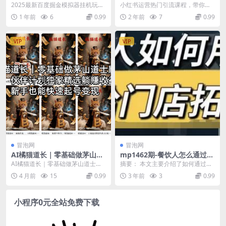
金模拟器挂机玩法，单机一天
引流课程，带你玩转内容营
2025最新百度掘金模拟器挂机玩
小红书运营热门引流课程，带你玩
打15.无任何成本即可无限薅羊
销，轻松引流获客
法，单机一天打15.无任何成本即可
转内容营销，轻松引流获客 课程内
1 年前
6
0.99
2 年前
7
0.99
毛打金，矩阵操作月入过1W
无限薅羊毛打金...
容： 10-10：...
VIP
VIP
冒泡网
冒泡网
AI橘猫道长｜零基础做茅山道
mp1462期-餐饮人怎么通过短
士影视短剧，伙伴计划独家精
视频招学员和招商，全方面讲
AI橘猫道长｜零基础做茅山道士影
摘要： 本文主要介绍了如何通过短
选躺賺收益，新手也能快速起
解短视频给门店拓客(“全方位
视短剧，伙伴计划独家精选躺賺收
视频进行餐饮门店的拓客。首先，
4 月前
15
0.99
3 年前
3
0.99
号变现
掌握短视频营销策略从账号定
益，新手也能快速起...
课程详细解析了抖音...
位到直播运营”)
小程序0元全站免费下载