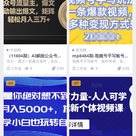
中创网
冒泡网
（11604期）AI赋能公众号流
mp8484期-视频号手写账号，
量主，插件输出爆文，矩阵式
操作简单，条条爆款，轻松月
简介：通过一款爆文插件，全自动
视频号手写账号，操作简单，条条
操作，轻松月入三万+
入2w
GPT写文章，可以生成长文，自己
爆款，轻松月入2w【揭秘】 今天给
2 年前
9
0.99
2 年前
4
0.99
写爆文无需调教GP...
大家带来的是视频...
VIP
VIP