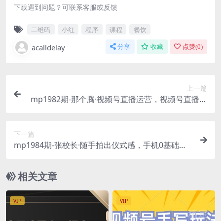
下载遇到问题？可联系客服或反馈
二维码
小红
程序
课程
餐饮
acalldelay
分享
收藏
点赞(
0
)
上一篇
mp1982期-那个腾·视频号直播运营，​视频号直播推
流逻辑/流量渠道解析/直播起号攻略/直播实操技巧
(深度解析视频号直播运营策略与技巧)
下一篇
mp1984期-张校长·随手拍出仪式感，​手机0基础拍
摄剪辑教学(“张校长带你走进手机拍摄剪辑世界从
零基础到技术流实操教学”)
相关文章
VIP
VIP