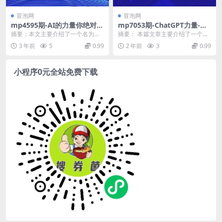
冒泡网
冒泡网
mp4595期-AI的力量你绝对想
mp7053期-ChatGPT力量-人
不到！靠AI稿子月入5000+，
人可学的AI时代新个体视频课
摘要：本文主要介绍了一个名为《A
摘要： 本篇文章主要介绍了一个名
拆解式教学小白也玩转自如
I的力量你绝对想不到！靠AI稿子月
为\”ChatGPT力量-人人可学的...
3 年前
5
0.99
2 年前
3
0.99
【揭秘】(揭秘如何利用AI写作
入5000+，...
实现月入5000+)
小程序0元全站免费下载