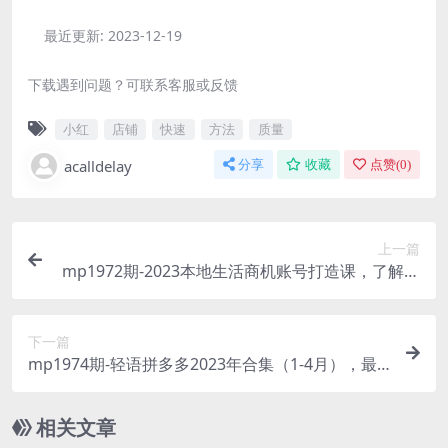
最近更新:
2023-12-19
下载遇到问题？可联系客服或反馈
小红
店铺
快速
方法
质量
acalldelay
分享
收藏
点赞(
0
)
上一篇
mp1972期-2023本地生活商机账号打造课，​了解本
地生活基本逻辑，爆款团购品搭建，投放直播策略
(深度解析本地生活商机，打造高效运营账号)
下一篇
mp1974期-轻语拼多多2023年合集（1-4月），最
新最全新手拼多多上手课程(拼多多新手上手课程详
解及运营策略分析)
相关文章