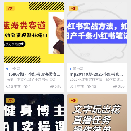
VIP
VIP
中创网
冒泡网
（5867期）小红书蓝海类赛
mp20110期-2025小红书实战
道：小动物打赏与购买变现副
方法，如何快速日产千条小红
摘要：本文介绍了小红书蓝海类赛
2025小红书实战方法，如何快速日
业项目，一条龙玩法分享给
书笔记
道上的小动物打赏与购买变现副业
产千条小红书笔记 课程内容： 1、
3 年前
1
0.99
1 年前
13
0.99
你！(小红书蓝海类赛道小动物
项目，该项目通过发布...
如何快速日产...
打赏与购买变现副业项目揭秘)
VIP
VIP