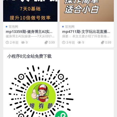
冒泡网
冒泡网
mp13359期-健身博主AI实操
mp4711期-文字玩出花直播任
课——7天从0到1提升10倍做
务，把普通的文字玩出趣味，
健身博主AI实操课——7天从0到1
摘要： 本文主要介绍了抖音新推出
号效率
操作简单适合小白【揭秘】(探
提升10倍做号效率 课程内容： 01_
的任务《文字玩出花》小游戏。该
2 年前
9
0.99
3 年前
9
0.99
索抖音新推出的《文字玩出
人工智能...
游戏以直播的形式进...
花》小游戏，直播互动提升收
益)
小程序0元全站免费下载