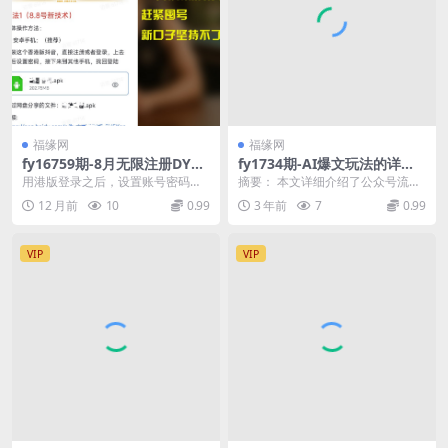
福缘网
福缘网
fy16759期-8月无限注册DY百
fy1734期-AI爆文玩法的详细
分百不条核对技术，新口子抓
教程，公众号流量主项目实操
用港版登录之后，设置账号密码，
摘要： 本文详细介绍了公众号流量
紧囤号
讲解，月入10000+的公众号A
然后用正版去那个找回账号可过核
主项目，特别是AI爆文玩法的实操
12 月前
10
0.99
3 年前
7
0.99
I掘金项目(“AI掘金项目公众号
对。 ...
讲解。该项目以公...
流量主项目的全面实操指南”)
VIP
VIP