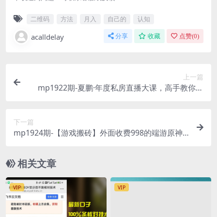
二维码
方法
月入
自己的
认知
acalldelay
分享
收藏
点赞(
0
)
上一篇
mp1922期-夏鹏·年度私房直播大课，高手教你看
行，提升商业洞察，加速职业发展(探索行业深度，
加速职业成长——夏鹏年度私房直播大课解析)
下一篇
mp1924期-【游戏搬砖】外面收费998的端游原神
辅助脚本，简单操作轻松挂机，单号日入100+【永
久脚本+详细教程】(【游戏搬砖】端游原神辅助脚
相关文章
本，轻松挂机日入100+)
VIP
VIP