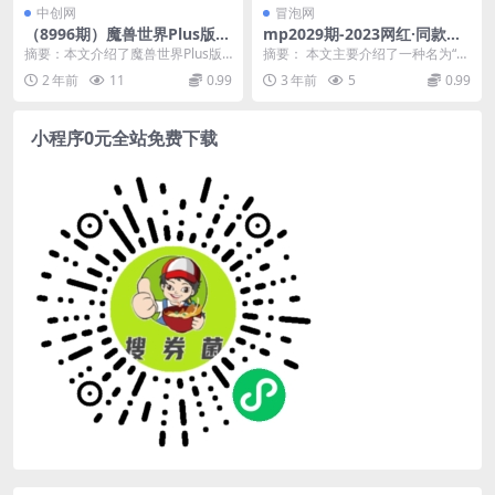
中创网
冒泡网
（8996期）魔兽世界Plus版本
mp2029期-2023网红·同款截
自动打金项目，日入 1000+，
流玩法【初级+高级课程】上
摘要：本文介绍了魔兽世界Plus版
摘要： 本文主要介绍了一种名为“网
可批量操作
架当天出单当月破10w+持续
本的自动打金项目，该项目可以批
红同款截流玩法”的电商运营策略。
2 年前
11
0.99
3 年前
5
0.99
爆单(揭秘2023网红·同款截流
量操作，日收益可...
作者分享了自己...
玩法初级+高级课程助力电商
卖家快速爆单)
小程序0元全站免费下载