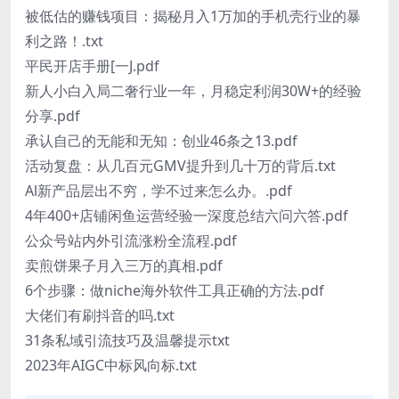
被低估的赚钱项目：揭秘月入1万加的手机壳行业的暴
利之路！.txt
平民开店手册[一J.pdf
新人小白入局二奢行业一年，月稳定利润30W+的经验
分享.pdf
承认自己的无能和无知：创业46条之13.pdf
活动复盘：从几百元GMV提升到几十万的背后.txt
Al新产品层出不穷，学不过来怎么办。.pdf
4年400+店铺闲鱼运营经验一深度总结六问六答.pdf
公众号站内外引流涨粉全流程.pdf
卖煎饼果子月入三万的真相.pdf
6个步骤：做niche海外软件工具正确的方法.pdf
大佬们有刷抖音的吗.txt
31条私域引流技巧及温馨提示txt
2023年AIGC中标风向标.txt