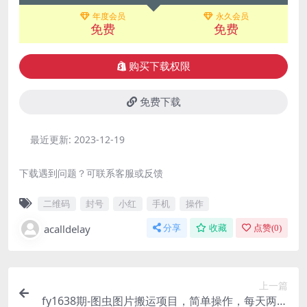
年度会员
永久会员
免费
免费
购买下载权限
免费下载
最近更新:
2023-12-19
下载遇到问题？可联系客服或反馈
二维码
封号
小红
手机
操作
acalldelay
分享
收藏
点赞(
0
)
上一篇
fy1638期-图虫图片搬运项目，简单操作，每天两小