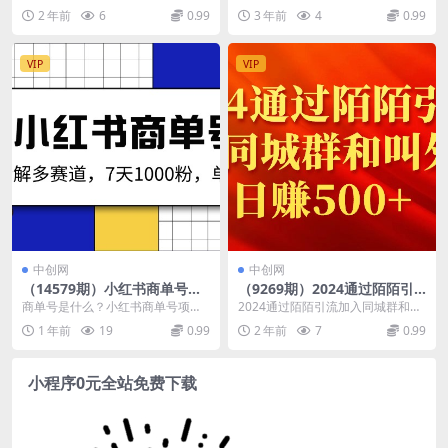
富自由
搞定（视频教程+高清素材）
运营策略，旨在帮助个人通过低成
声听书助眠无人直播技术，在家一
2 年前
6
0.99
3 年前
4
0.99
本投入在2024年...
台电脑搞定的方法。该...
VIP
VIP
中创网
中创网
（14579期）小红书商单号，
（9269期）2024通过陌陌引
详细拆解多赛道，7天1000
流加入同城群和叫外卖日赚50
商单号是什么？小红书商单号项目
2024通过陌陌引流加入同城群和叫
粉，单月变现2k+
0+
是指通过运营小红书账号，接取品
外卖日赚500+ 交流QQ群：7...
1 年前
19
0.99
2 年前
7
0.99
牌或商家的推广订单，...
小程序0元全站免费下载