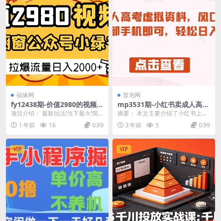
福缘网
冒泡网
fy12438期-价值2980的视频号
mp3531期-小红书卖成人高考
短视频橱窗带货和公众号小绿
虚拟资料，风口项目，热度
项目介绍： 最新玩法!当下最火!简
摘要： 本文主要介绍了小红书上销
书图文带货，拉爆流量日收益
大，1部手机即可，轻松日入2
单零成本!纯自然流，0粉丝一样开
售成人高考虚拟资料的风口项目。
1 年前
16
0.99
3 年前
5
0.99
2000+
00+【揭秘】(揭秘小红书上的
橱窗带货，复制...
作者指出，10月份...
成人高考虚拟资料销售项目)
VIP
VIP