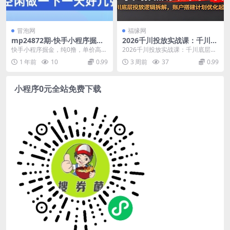
冒泡网
福缘网
mp24872期-快手小程序掘
2026千川投放实战课：千川底
金，纯0撸，单价高不养机 利
层投放逻辑拆解，账户搭建计
快手小程序掘金，纯0撸，单价高不
2026千川投放实战课：千川底层投
用空闲时间做一做，一天好几
划优化起量
养机 利用空闲时间做一做，一天好
放逻辑拆解，账户搭建计划优化起
1 年前
10
0.99
3 周前
37
0.99
张
几张【揭秘】 项...
量课程目录1.2...
小程序0元全站免费下载