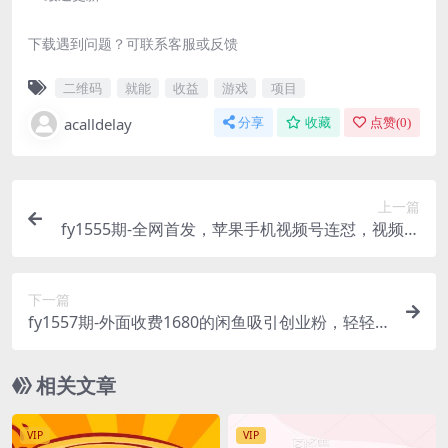
下载遇到问题？可联系客服或反馈
二维码
就能
收益
游戏
项目
acalldelay
分享
收藏
点赞(
0
)
上一篇
fy1555期-全网首发，苹果手机视频号连怼，视频重
复发不违规，一天新号变现500+不是问题！(揭秘苹
果手机视频号的新型变现策略连怼与直播接流的双
下一篇
重优势)
fy1557期-外面收费1680的闲鱼吸引创业粉，轻轻
松松日引50+，多种引流变现方式(“轻松日引50+创
业粉闲鱼赚钱项目课程引流变现全攻略”)
相关文章
VIP
VIP