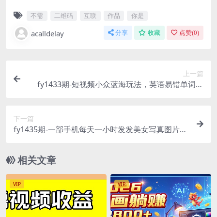
不需
二维码
互联
作品
你是
acalldelay
分享
收藏
点赞(
0
)
上一篇
fy1433期-短视频小众蓝海玩法，英语易错单词挑
战，互动量轻松10w+，变现更是有手就行(探索短
视频小众蓝海玩法英语易错单词挑战助力轻松涨粉
下一篇
与变现)
fy1435期-一部手机每天一小时发发美女写真图片，
就能接广告变现，正规阳光，一月2万+(轻松赚钱新
方法一部手机，每天一小时发布美女写真图片)
相关文章
VIP
VIP