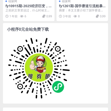
福缘网
福缘网
fy10915期-2025经济巨变，天
fy1261期-国学赛道引流粗暴
上不会掉钱！一文解读未来风
变现，一个月赚一辆BBA(揭秘
之前的文章里说过，什么时候主线
摘要：本文主要介绍了国学赛道的
口，助你实现财富自由！
国学赛道一个月赚一辆BBA的
来了什么时候接着发文章之前不发
引流和变现方式，作者分享了自己
1 年前
6
0.99
3 年前
8
0.99
秘诀)
只不过是因为时机未到...
在国学赛道实操的经验...
小程序0元全站免费下载