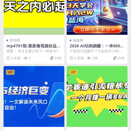
冒泡网
福缘网
mp4791期-最新撸视频收益，
2026 AI动画躺赚：一单800
三天之内必起号，一天保底10
+，小白3天学会，全职月入2
摘要： 本文主要介绍了一种名为”最
下班后只想躺平？不如花半小时用A
0+【揭秘】(揭秘最新撸视频
W，长期蓝海
新撸视频收益”的盈利模...
I搞点零花钱。帮老师写写教案、做
3 年前
2
0.99
2 月前
100
0.99
收益三天起号，一天保底150
做动画课件，都是...
元)
VIP
VIP